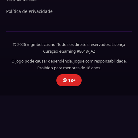
Política de Privacidade
© 2026 mgmbet casino. Todos os direitos reservados. Licença
Curaçao eGaming #8048/JAZ
O jogo pode causar dependência. Jogue com responsabilidade.
Proibido para menores de 18 anos.
🔞 18+