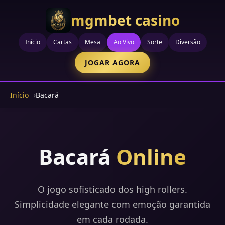
mgmbet casino
Início
Cartas
Mesa
Ao Vivo
Sorte
Diversão
JOGAR AGORA
Início
Bacará
Bacará
Online
O jogo sofisticado dos high rollers.
Simplicidade elegante com emoção garantida
em cada rodada.