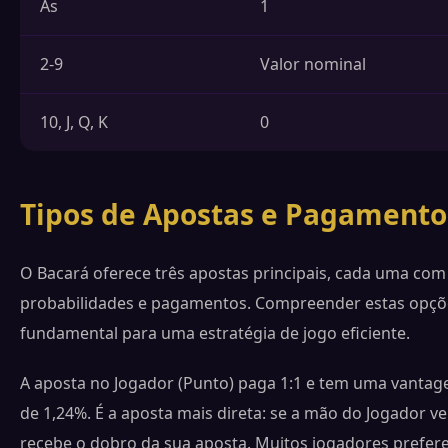
Ás
1
2-9
Valor nominal
10, J, Q, K
0
Tipos de Apostas e Pagamento
O Bacará oferece três apostas principais, cada uma com
probabilidades e pagamentos. Compreender estas opçõ
fundamental para uma estratégia de jogo eficiente.
A aposta no Jogador (Punto) paga 1:1 e tem uma vantag
de 1,24%. É a aposta mais direta: se a mão do Jogador ve
recebe o dobro da sua aposta. Muitos jogadores prefer