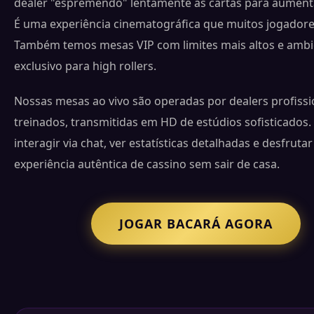
dealer "espremendo" lentamente as cartas para aumenta
É uma experiência cinematográfica que muitos jogador
Também temos mesas VIP com limites mais altos e amb
exclusivo para high rollers.
Nossas mesas ao vivo são operadas por dealers profissi
treinados, transmitidas em HD de estúdios sofisticados
interagir via chat, ver estatísticas detalhadas e desfruta
experiência autêntica de cassino sem sair de casa.
JOGAR BACARÁ AGORA